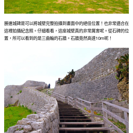
勝連城碑是可以將城壁完整拍攝到畫面中的絕佳位置！也非常適合在
這裡拍攝紀念照。仔細看看，這座城壁真的非常厲害呢。從石碑的位
置，所可以看到的是三曲輪的石牆。石牆竟然高達10m呢！