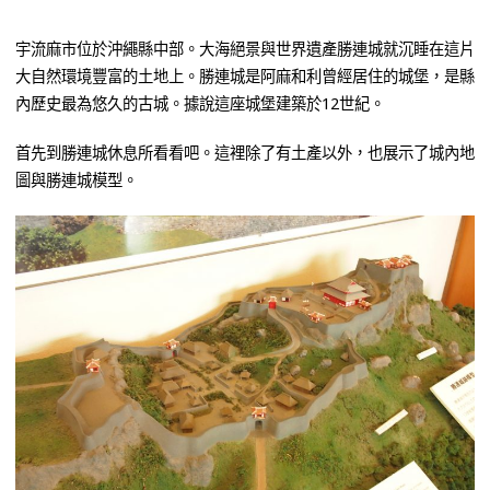
宇流麻市位於沖繩縣中部。大海絕景與世界遺產勝連城就沉睡在這片
大自然環境豐富的土地上。勝連城是阿麻和利曾經居住的城堡，是縣
內歷史最為悠久的古城。據說這座城堡建築於12世紀。
首先到勝連城休息所看看吧。這裡除了有土產以外，也展示了城內地
圖與勝連城模型。