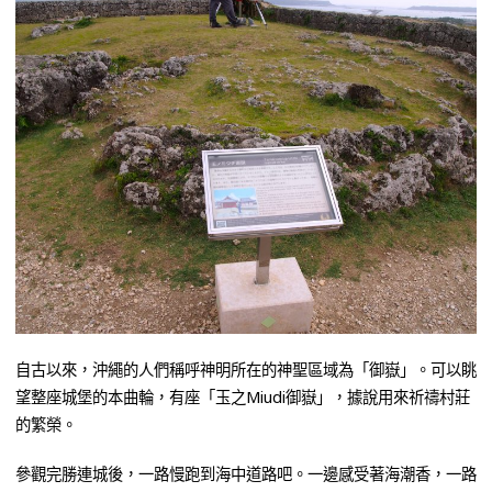
自古以來，沖繩的人們稱呼神明所在的神聖區域為「御嶽」。可以眺
望整座城堡的本曲輪，有座「玉之Miudi御嶽」，據說用來祈禱村莊
的繁榮。
參觀完勝連城後，一路慢跑到海中道路吧。一邊感受著海潮香，一路