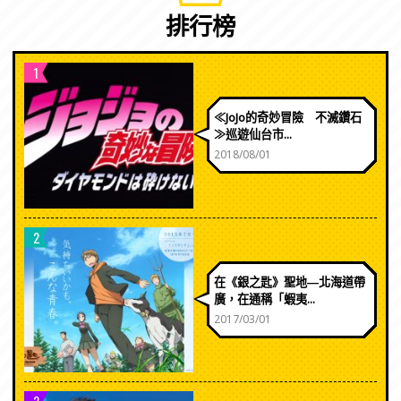
排行榜
1
≪JoJo的奇妙冒險 不滅鑽石
≫巡遊仙台市...
2018/08/01
2
在《銀之匙》聖地―北海道帶
廣，在通稱「蝦夷...
2017/03/01