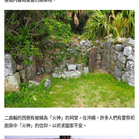
二曲輪的西側有被稱為「火神」的祠堂。在沖繩，許多人們有要祭祀
廚房中「火神」的信仰，以祈求闔家平安。