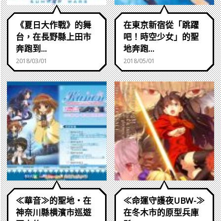
《夏日大作戰》的舞
在東京新宿從「跳躍
台，在長野縣上田市
吧！時空少女」的聖
奔跑到...
地奔跑...
2018/03/01
2018/05/01
≪華音≫的聖地・在
≪命運守護夜UBW-≫
神奈川縣横濱市巡遊
在冬木市的原型兵庫