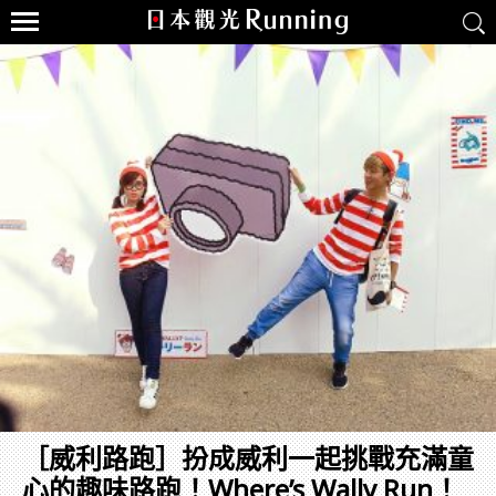
［威利路跑］扮成威利一起挑戰充滿童
心的趣味路跑！Where’s Wally Run！