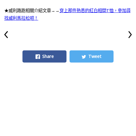
★威利路跑相關介紹文章→→
穿上那件熟悉的紅白相間T恤，參加尋
找威利馬拉松吧！
Share
Tweet