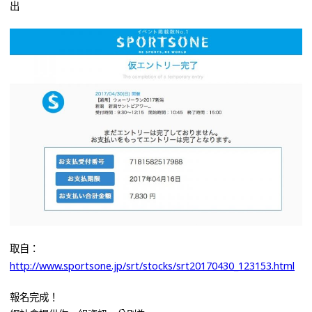
出
取自：
http://www.sportsone.jp/srt/stocks/srt20170430_123153.html
報名完成！