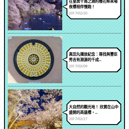
在皇居千鳥之淵的櫻花祭來場
夜櫻相伴慢跑！
2017/02/20
真田丸播放紀念：尋找與豐臣
秀吉有淵源的千成...
2017/03/09
大自然的觀光地！ 欣賞在山中
盛開的高遠櫻，...
2017/02/27