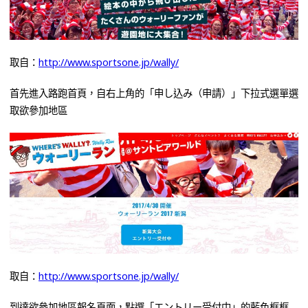
取自：
http://www.sportsone.jp/wally/
首先進入路跑首頁，自右上角的「申し込み（申請）」下拉式選單選
取欲參加地區
取自：
http://www.sportsone.jp/wally/
到達欲參加地區報名頁面，點選「エントリー受付中」的藍色框框