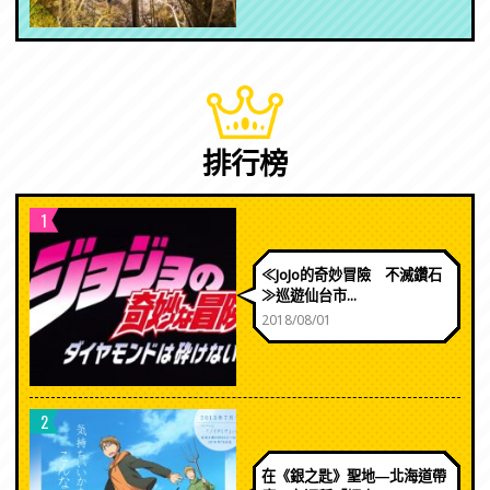
排行榜
1
≪JoJo的奇妙冒險 不滅鑽石
≫巡遊仙台市...
2018/08/01
2
在《銀之匙》聖地―北海道帶