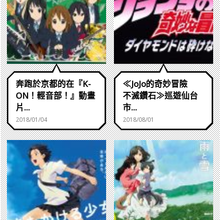
奔跑於京都的在『K-
≪JoJo的奇妙冒險
ON！輕音部！』動畫
不滅鑽石≫巡遊仙台
片...
市...
2018/01/04
2018/08/01