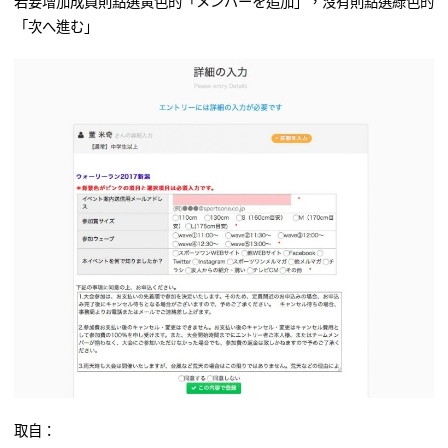
若要增加成員則點選黃色的「メンバーを追加」，沒有則點選綠色的
「次へ進む」
取自：