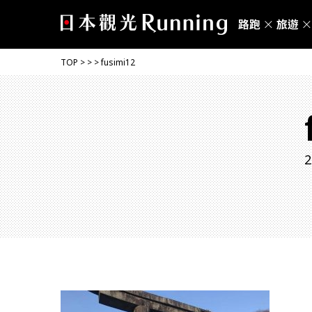
TOP
>
>
>
fusimi12
2