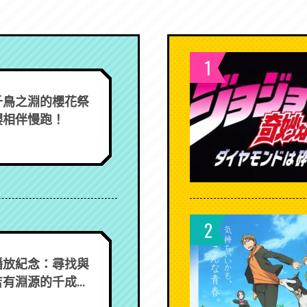
1
千鳥之淵的櫻花祭
櫻相伴慢跑！
2
播放紀念：尋找與
有淵源的千成...