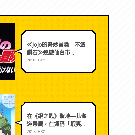
≪JoJo的奇妙冒險 不滅
鑽石≫巡遊仙台市...
2018/08/01
在《銀之匙》聖地―北海
道帶廣，在通稱「蝦夷...
2017/03/01