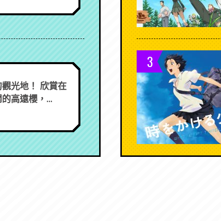
3
觀光地！ 欣賞在
的高遠櫻，...