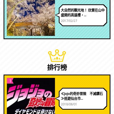
大自然的觀光地！ 欣賞在山中
盛開的高遠櫻，...
2017/02/27
排行榜
1
≪JoJo的奇妙冒險 不滅鑽石
≫巡遊仙台市...
2018/08/01