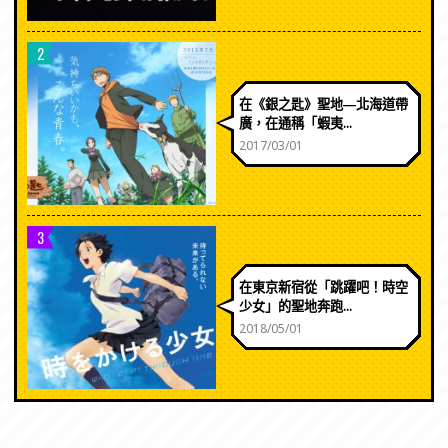
2
在《銀之匙》聖地―北海道帶
廣，在通稱「蝦夷...
2017/03/01
3
在東京新宿從「跳躍吧！時空
少女」的聖地奔跑...
2018/05/01