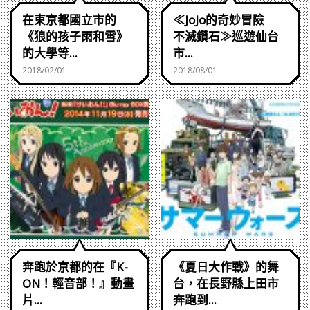
在東京都國立市的
≪JoJo的奇妙冒險
《狼的孩子雨和雪》
不滅鑽石≫巡遊仙台
的大學等...
市...
2018/02/01
2018/08/01
奔跑於京都的在『K-
《夏日大作戰》的舞
ON！輕音部！』動畫
台，在長野縣上田市
片...
奔跑到...