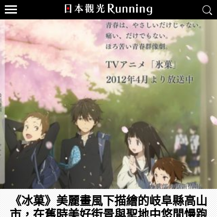
《冰菓》美麗畫風下描繪的岐阜縣高山
市，在舊時美好街景與聖地中悠閒慢跑