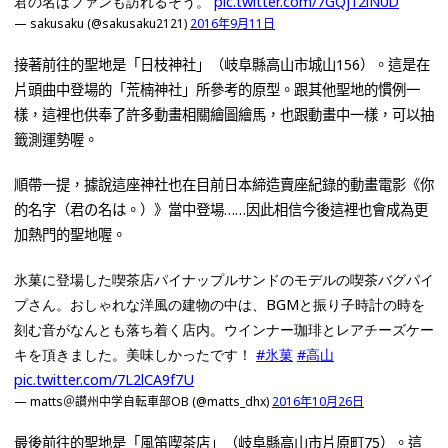
君の名はファンも訪れるそう。
pic.twitter.com/7GQj12iN0D
— sakusaku (@sakusaku2121)
2016年9月11日
接著前往的聖地是「日枝神社」（岐阜縣高山市城山156）。這是在
片頭曲中登場的「荒楠神社」所參考的原型。跟其他聖地的慣例一
樣，這裡也供奉了許多動畫相關繪圖繪馬，也跟動畫中一樣，可以抽
籤測運勢喔。
順帶一提，據說這座神社也在目前日本締造賣座紀錄的動畫電影《你
的名字（君の名は。）》當中登場……因此相信今後這裡也會成為更
加熱門的聖地喔。
氷菓に登場した喫茶店パイナップルサンドのモデルの喫茶バグパイ
プさん。おしゃれな洋風の建物の中は、BGMと振り子時計の時を
刻む音がなんとも落ち着く店内。ウインナー珈琲とレアチーズケー
キを頂きました。美味しかったです！
#氷菓
#高山
pic.twitter.com/7L2lCA9f7U
— matts＠讃州中学自転車部OB (@matts_dhx)
2016年10月26日
最後前往的聖地是「風笛喫茶店」（岐阜縣高山市片原町75）。這