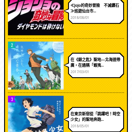
≪JoJo的奇妙冒險 不滅鑽石
≫巡遊仙台市...
2018/08/01
2
在《銀之匙》聖地―北海道帶
廣，在通稱「蝦夷...
2017/03/01
3
在東京新宿從「跳躍吧！時空
少女」的聖地奔跑...
2018/05/01