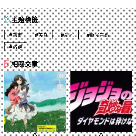
主題標籤
#動畫
#美食
#聖地
#觀光景點
#路跑
相關文章