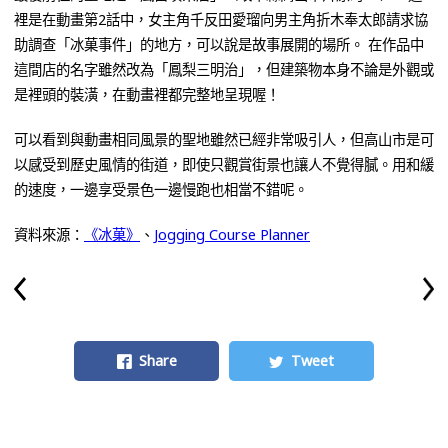
裡是在動畫第2話中，女主角千反田愛瑠向男主角折木奉太郎請求協
助調查「冰菓事件」的地方，可以說是故事展開的場所。 在作品中
這間店的名字雖然改為「鳳梨三明治」，但建築物本身不論是外觀或
是裡頭的裝潢，在動畫裡都完整地呈現喔！
可以看到與動畫相同風景的聖地雖然已經非常吸引人，但高山市是可
以感受到歷史風情的街道，即使只觀賞街景也讓人不覺得膩。用和緩
的速度，一邊享受景色一邊慢跑也相當不錯呢。
資料來源：
《冰菓》
、
Jogging Course Planner
Share
Tweet