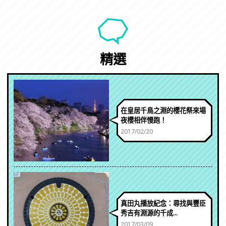
精選
在皇居千鳥之淵的櫻花祭來場
夜櫻相伴慢跑！
2017/02/20
真田丸播放紀念：尋找與豐臣
秀吉有淵源的千成...
2017/03/09