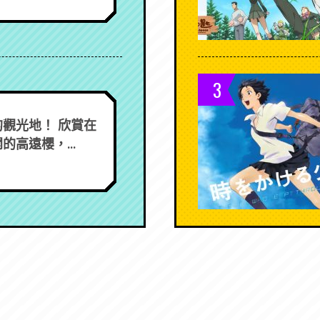
3
觀光地！ 欣賞在
的高遠櫻，...