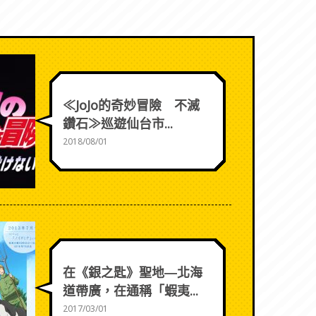
≪JoJo的奇妙冒險 不滅
鑽石≫巡遊仙台市...
2018/08/01
在《銀之匙》聖地―北海
道帶廣，在通稱「蝦夷...
2017/03/01