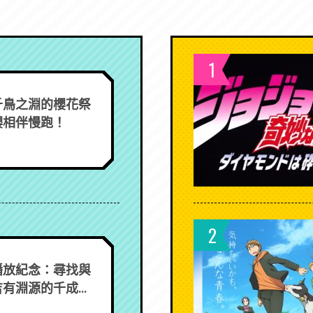
1
千鳥之淵的櫻花祭
櫻相伴慢跑！
2
播放紀念：尋找與
有淵源的千成...