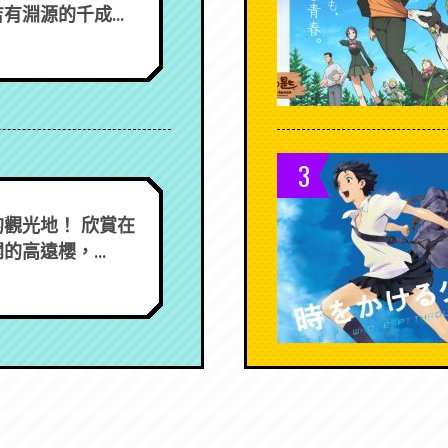
有淵源的千成...
3
觀光地！ 欣賞在
的高遠櫻，...