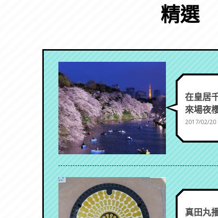
精選
在皇居
來場夜
2017/02/20
真田丸