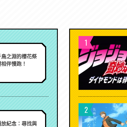
1
千鳥之淵的櫻花祭
櫻相伴慢跑！
2
播放紀念：尋找與