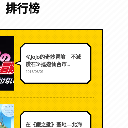
排行榜
≪JoJo的奇妙冒險 不滅
鑽石≫巡遊仙台市...
2018/08/01
在《銀之匙》聖地―北海